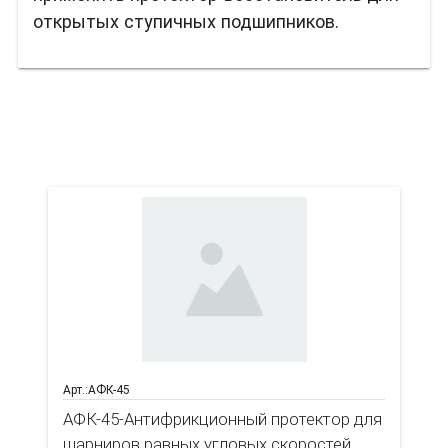
открытых ступичных подшипников.
Вас также может
заинтересовать
Арт.:АФК-45
АФК-45-Антифрикционный протектор для
шарниров равных угловых скоростей