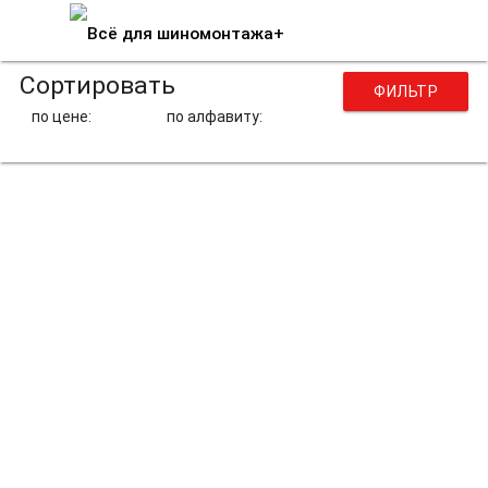
Сортировать
ФИЛЬТР
по цене:
по алфавиту:
Антифрикционные композиты
АФК / Для трансмиссии
ООО «Антифрикционные Композиты» (ООО
«АФК»), разрабатывает и производит
широкий спектр материалов (композитов), в
качестве добавок к маслам, смазкам и
другим технологическим средам, а также
готовые консистентные смазки. Эти
композиты предназначены, в первую