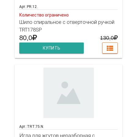
Арт.:PR.12.
Количество ограничено
Шило спиральное с отверточной ручкой
TRT178SP
80,0
130,0
КУПИТЬ
Арт.:TRT.75.N.
Игла для жгутов неразборная с