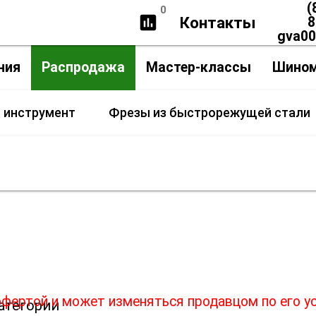
(
0
insert_chart
Контакты
8
gva0
ния
Распродажа
Мастер-классы
Шино
 инструмент
Фрезы из быстрорежущей стали
Фрезы из быстрорежущей стал
ффертой и может изменяться продавцом по его у