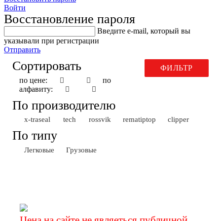
Войти
Восстановление пароля
Введите е-mail, который вы
указывали при регистрации
Отправить
Сортировать
ФИЛЬТР
по цене:
по
алфавиту:
По производителю
x-traseal
tech
rossvik
rematiptop
clipper
По типу
Легковые
Грузовые
Заплатки для ремонта камер
Цена на сайте не являеться публичной