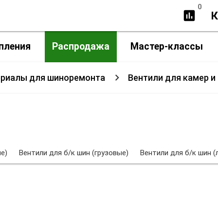
0
insert_chart
К
пления
Распродажа
Мастер-классы
ериалы для шиноремонта
Вентили для камер и
е)
Вентили для б/к шин (грузовые)
Вентили для б/к шин (
Вентили для камер и шин