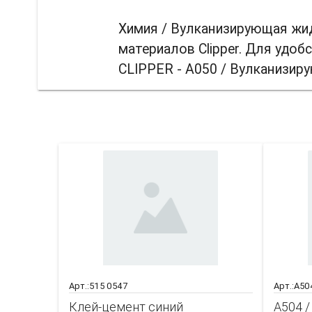
Химия / Вулканизирующая жид
материалов Clipper. Для удоб
CLIPPER - A050 / Вулканизир
Вас т
Арт.:515 0547
Арт.:A50
Клей-цемент синий
A504 