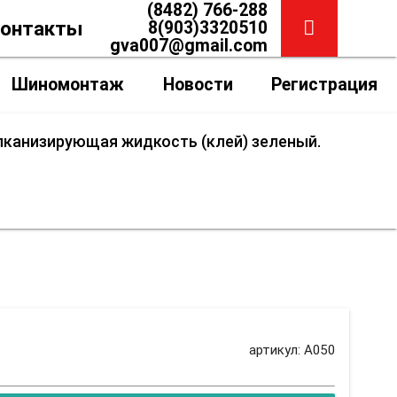
(8482) 766-288
онтакты
8(903)3320510
gva007@gmail.com
Шиномонтаж
Новости
Регистрация
улканизирующая жидкость (клей) зеленый.
еный. 500 мл.
артикул: A050