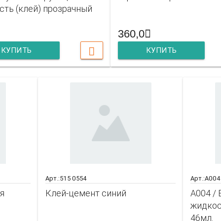
сть (клей) прозрачный
360,0
КУПИТЬ
КУПИТЬ
Арт.:515 0554
Арт.:A004
я
Клей-цемент синий
A004 /
жидкос
46мл.