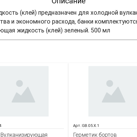
Описание
кость (клей) предназначен для холодной вулк
ства и экономного расхода, банки комплектуютс
ующая жидкость (клей) зеленый. 500 мл
акже может заинтере
4
Арт.:GB.05.X.1
/ Вулканизирующая
Герметик бортов