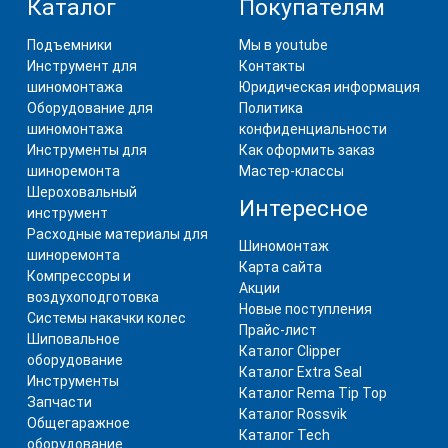
Каталог
Покупателям
Подъемники
Мы в youtube
Инструмент для
Контакты
шиномонтажа
Юридическая информация
Оборудование для
Политика
шиномонтажа
конфиденциальности
Инструменты для
Как оформить заказ
шиноремонта
Мастер-классы
Шероховальный
Интересное
инструмент
Расходные материалы для
Шиномонтаж
шиноремонта
Карта сайта
Компрессоры и
Акции
воздухоподготовка
Новые поступления
Системы накачки колес
Прайс-лист
Шиповальное
Каталог Clipper
оборудование
Каталог Extra Seal
Инструменты
Каталог Rema Tip Top
Запчасти
Каталог Rossvik
Общегаражное
Каталог Tech
оборудование