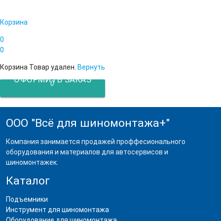
Корзина
0
0
Корзина
Товар удален.
Вернуть
ОФОРМИТЬ ЗАКАЗ
0
ООО "Всё для шиномонтажа+"
Компания занимается продажей проффесионального
оборудования и материалов для автосервисов и
шиномонтажек.
Каталог
Подъемники
Инструмент для шиномонтажа
Оборудование для шиномонтажа