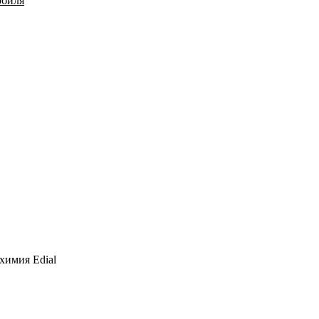
обиля
химия Edial