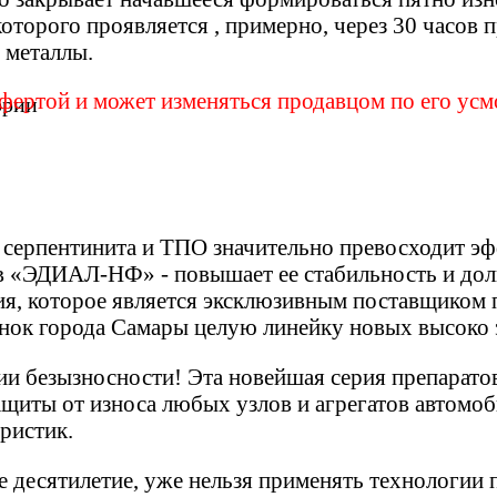
которого проявляется , примерно, через 30 часов
е металлы.
ффертой и может изменяться продавцом по его ус
 серпентинита и ТПО значительно превосходит эф
тав «ЭДИАЛ-НФ» - повышает ее стабильность и до
ания, которое является эксклюзивным поставщик
нок города Самары целую линейку новых высоко
и безызносности! Эта новейшая серия препарато
щиты от износа любых узлов и агрегатов автомоб
еристик.
 десятилетие, уже нельзя применять технологии 