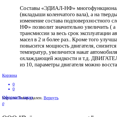
Составы «ЭДИАЛ-НФ» многофункциональн
(вкладыши коленчатого вала), а на тверд
изменение состава подповерхностного с
НФ» позволит значительно увеличить ( а
трансмиссии за весь срок эксплуатации а
масел в 2 и более раз.. Кроме того улуч
повысится мощность двигателя, снизится
температур, увеличится накат автомобил
охлаждающей жидкости и т.д. ДВИГАТЕЛЬ 
из 10, параметры двигателя можно восс
Корзина
0
0
Оформить заказ
Корзина
Товар удален.
Вернуть
0