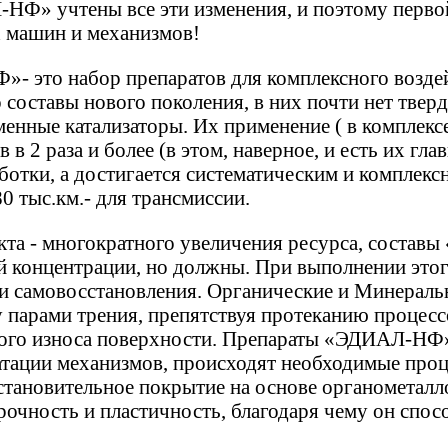
-НФ» учтены все эти изменения, и поэтому перво
х машин и механизмов!
- это набор препаратов для комплексного возде
о составы нового поколения, в них почти нет тве
енные катализаторы. Их применение ( в комплексе
 в 2 раза и более (в этом, наверное, и есть их гла
аботки, а достигается систематическим и комплек
-80 тыс.км.- для трансмиссии.
кта - многократного увеличения ресурса, соста
й концентрации, но должны. При выполнении этог
 и самовосстановления. Органические и Минерал
 парами трения, препятствуя протеканию процесс
ого износа поверхности. Препараты «ЭДИАЛ-НФ»
атации механизмов, происходят необходимые проц
тановительное покрытие на основе органометалло
прочность и пластичность, благодаря чему он спо
.