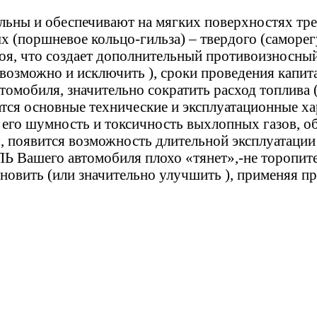
ы и обеспечивают на мягких поверхностях трен
ых (поршневое кольцо-гильза) – твердого (саморе
лоя, что создает дополнительный противоизносн
 возможно и исключить ), сроки проведения капит
втомобиля, значительно сократить расход топлива
шатся основные технические и эксплуатационные 
 его шумность и токсичность выхлопных газов, об
я, появится возможность длительной эксплуатации
Вашего автомобиля плохо «тянет»,-не торопитес
тановить (или значительно улучшить ), применяя