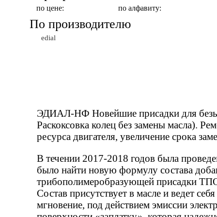
по цене:
по алфавиту:
По производителю
edial
Присадки в топливо
ЭДИАЛ-НФ Новейшие присадки для безызн
Раскоксовка колец без замены масла). Ре
ресурса двигателя, увеличение срока зам
В течении 2017-2018 годов была прове
было найти новую формулу состава доба
трибополимеробразующей присадки ТПО,
Состав присутствует в масле и ведет себ
мгновение, под действием эмиссии элект
поверхности «заплатку», которая надеж