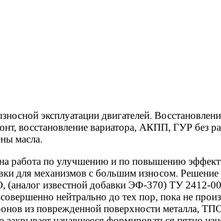
осной эксплуатации двигателей. Восстановление
монт, восстановление вариатора, АКПП, ГУР без р
ены масла.
дена работа по улучшению и по повышению эффек
вки для механизмов с большим износом. Решение 
 (аналог известной добавки ЭФ-370) ТУ 2412-00
я совершенно нейтрально до тех пор, пока не прои
ронов из поврежденной поверхности металла, ТПО
но закрывает начавшееся формироваться пятно из